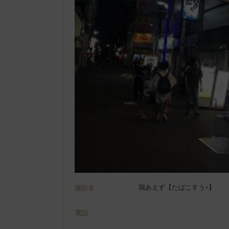
鶏あえず【たばこすう+】
施設名
電話