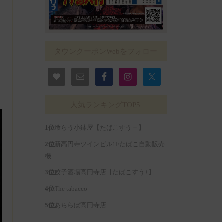
タウンクーポンWebをフォロー
人気ランキングTOP5
喰らう小鉢屋【たばこすう＋】
新高円寺ツインビル1Fたばこ自動販売
機
餃子酒場高円寺店【たばこすう+】
The tabacco
あちらぼ高円寺店