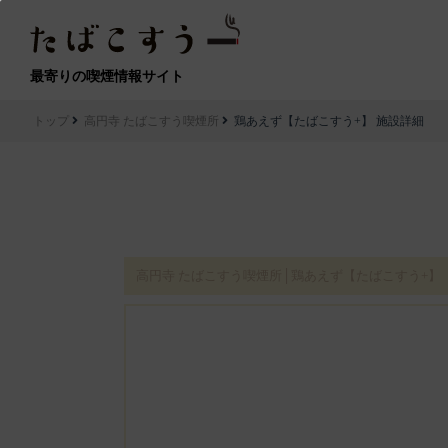
最寄りの喫煙情報サイト
トップ
高円寺 たばこすう喫煙所
鶏あえず【たばこすう+】 施設詳細
高円寺 たばこすう喫煙所│鶏あえず【たばこすう+】