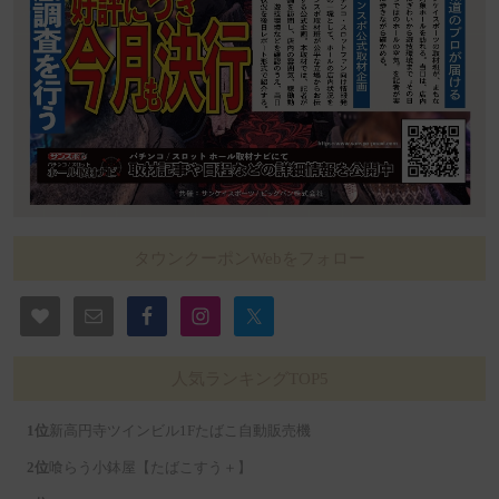
タウンクーポンWebをフォロー
人気ランキングTOP5
新高円寺ツインビル1Fたばこ自動販売機
喰らう小鉢屋【たばこすう＋】