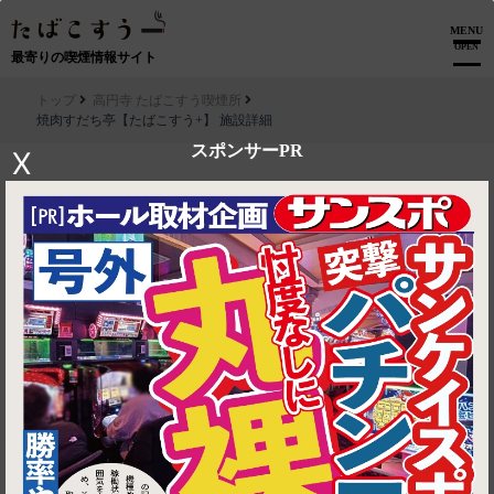
MENU
OPEN
最寄りの喫煙情報サイト
トップ
高円寺 たばこすう喫煙所
焼肉すだち亭【たばこすう+】 施設詳細
スポンサーPR
X
▶ ルートを見る
高円寺 たばこすう喫煙所│焼肉すだち亭【たばこすう+】