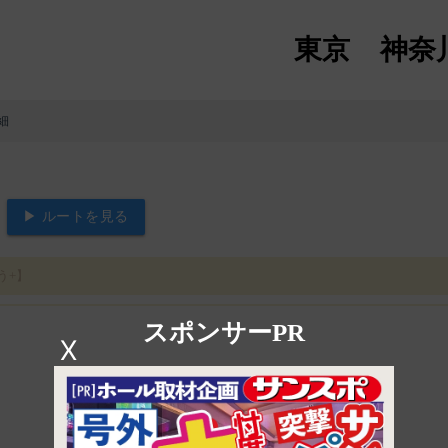
東京
神奈
細
▶ ルートを見る
う+】
スポンサーPR
X