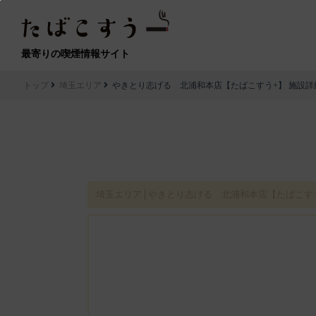
最寄りの喫煙情報サイト
トップ
埼玉エリア
やきとり志げる 北浦和本店【たばこすう+】 施設詳
埼玉エリア│やきとり志げる 北浦和本店【たばこす