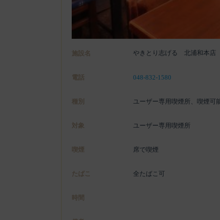
やきとり志げる 北浦和本店
施設名
電話
048-832-1580
種別
ユーザー専用喫煙所、喫煙可
対象
ユーザー専用喫煙所
喫煙
席で喫煙
たばこ
全たばこ可
時間