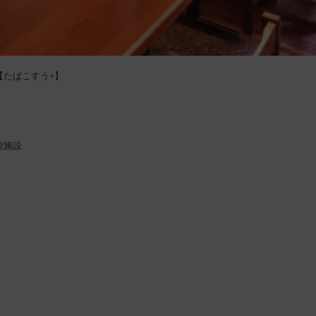
【たばこすう+】
能施設