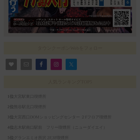
タウンクーポンWebをフォロー
人気ランキングTOP5
大宮駅東口喫煙所
熊谷駅北口喫煙所
大宮西口DOMショッピングセンター ２Fフロア喫煙所
志木駅南口駅前 フリー喫煙所（ニューダイエイ）
グランエミオ所沢 2F,3F喫煙所