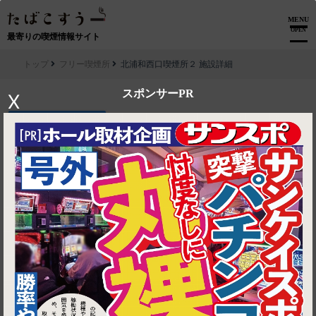
MENU
OPEN
最寄りの喫煙情報サイト
トップ
フリー喫煙所
北浦和西口喫煙所２ 施設詳細
スポンサーPR
X
▶ ルートを見る
フリー喫煙所│北浦和西口喫煙所２