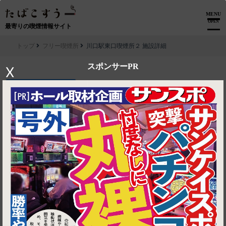
MENU
OPEN
最寄りの喫煙情報サイト
トップ
フリー喫煙所
川口駅東口喫煙所２ 施設詳細
スポンサーPR
X
▶ ルートを見る
フリー喫煙所│川口駅東口喫煙所２