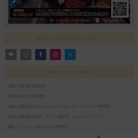
タウンクーポンWebをフォロー
人気ランキングTOP5
大宮駅東口喫煙所
熊谷駅北口喫煙所
大宮西口DOMショッピングセンター ２Fフロア喫煙所
志木駅南口駅前 フリー喫煙所（ニューダイエイ）
グランエミオ所沢 2F,3F喫煙所