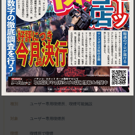
1
千葉県柏市柏2-3-1フーサワビル5階
寿司と居酒屋 魚民 柏東口駅前店【たばこすう+】
施設名
電話
04-7163-9688
種別
ユーザー専用喫煙所、喫煙可能施設
対象
ユーザー専用喫煙所
喫煙
喫煙所で喫煙