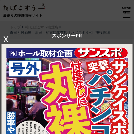
MENU
OPEN
最寄りの喫煙情報サイト
トップ
柏 たばこすう喫煙所
寿司と居酒屋 魚民 柏東口駅前店【たばこすう+】 施設詳細
スポンサーPR
X
▶ ルートを見る
柏 たばこすう喫煙所│寿司と居酒屋 魚民 柏東口駅前店【たばこ
すう+】