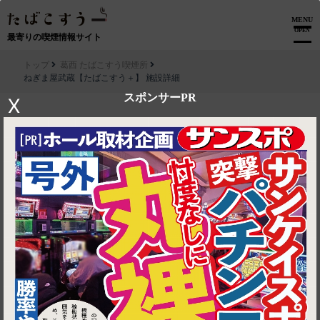
MENU
OPEN
最寄りの喫煙情報サイト
トップ
葛西 たばこすう喫煙所
ねぎま屋武蔵【たばこすう＋】 施設詳細
スポンサーPR
X
▶ ルートを見る
葛西 たばこすう喫煙所│ねぎま屋武蔵【たばこすう＋】