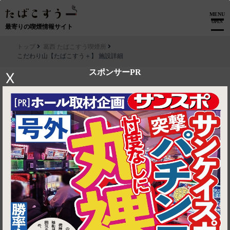
MENU
OPEN
最寄りの喫煙情報サイト
トップ
葛西 たばこすう喫煙所
こだわり山【たばこすう＋】 施設詳細
スポンサーPR
X
▶ ルートを見る
葛西 たばこすう喫煙所│こだわり山【たばこすう＋】