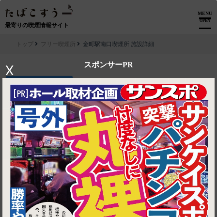
MENU
OPEN
最寄りの喫煙情報サイト
トップ
フリー喫煙所
金町駅南口喫煙所 施設詳細
スポンサーPR
X
▶ ルートを見る
フリー喫煙所│金町駅南口喫煙所