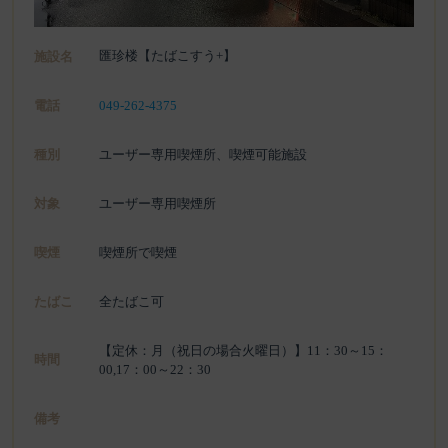
匯珍楼【たばこすう+】
施設名
電話
049-262-4375
種別
ユーザー専用喫煙所、喫煙可能施設
対象
ユーザー専用喫煙所
喫煙
喫煙所で喫煙
たばこ
全たばこ可
【定休：月（祝日の場合火曜日）】11：30～15：
時間
00,17：00～22：30
備考