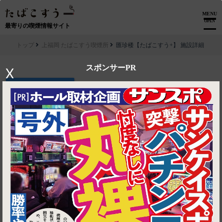
MENU
OPEN
最寄りの喫煙情報サイト
トップ
上福岡 たばこすう喫煙所
匯珍楼【たばこすう+】 施設詳細
スポンサーPR
X
▶ ルートを見る
上福岡 たばこすう喫煙所│匯珍楼【たばこすう+】