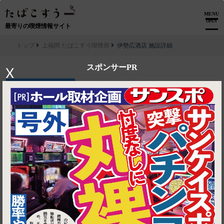
MENU
OPEN
最寄りの喫煙情報サイト
トップ
上福岡 たばこすう喫煙所
伊勢広酒店 施設詳細
スポンサーPR
X
▶ ルートを見る
上福岡 たばこすう喫煙所│伊勢広酒店