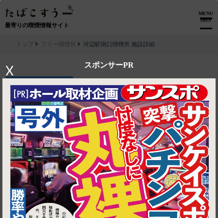
MENU
OPEN
最寄りの喫煙情報サイト
トップ
フリー喫煙所
河辺駅南口喫煙所 施設詳細
スポンサーPR
X
▶ ルートを見る
フリー喫煙所│河辺駅南口喫煙所