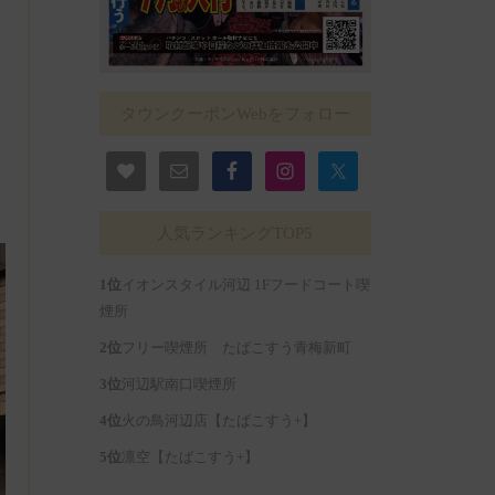
タウンクーポンWebをフォロー
人気ランキングTOP5
イオンスタイル河辺 1Fフードコート喫
煙所
フリー喫煙所 たばこすう青梅新町
河辺駅南口喫煙所
火の鳥河辺店【たばこすう+】
凛空【たばこすう+】