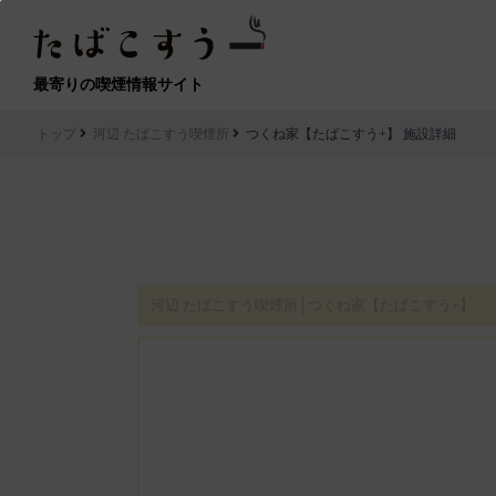
最寄りの喫煙情報サイト
トップ
河辺 たばこすう喫煙所
つくね家【たばこすう+】 施設詳細
河辺 たばこすう喫煙所│つくね家【たばこすう+】