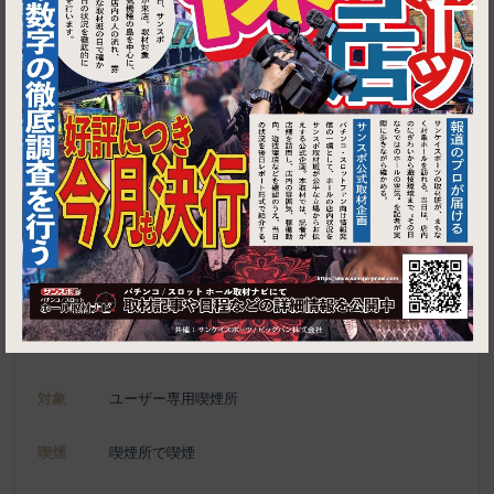
1
東京都青梅市河辺町10-8-1 河辺タウンビル 5F 河辺温泉梅の湯
梅寿庵
施設名
電話
0428-20-1026
種別
ユーザー専用喫煙所、喫煙可能施設
対象
ユーザー専用喫煙所
喫煙
喫煙所で喫煙