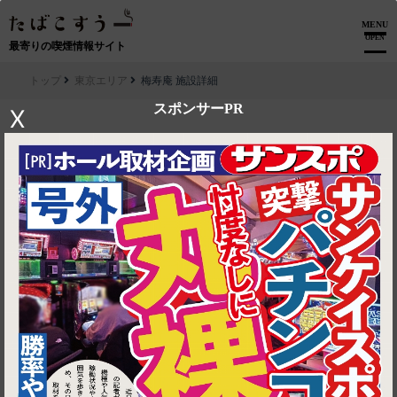
MENU
OPEN
最寄りの喫煙情報サイト
トップ
東京エリア
梅寿庵 施設詳細
スポンサーPR
X
▶ ルートを見る
東京エリア│梅寿庵