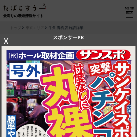
MENU
OPEN
最寄りの喫煙情報サイト
トップ
東京エリア
牛角 青梅店 施設詳細
スポンサーPR
X
▶ ルートを見る
東京エリア│牛角 青梅店