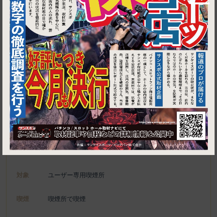
1
東京都青梅市青梅5-13-2
牛角 青梅店
施設名
電話
0428-25-8484
種別
ユーザー専用喫煙所、喫煙可能施設
対象
ユーザー専用喫煙所
喫煙
喫煙所で喫煙