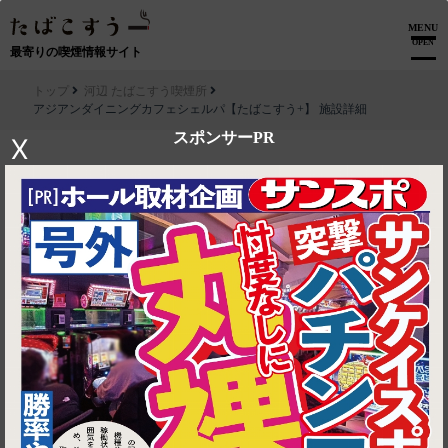
MENU
OPEN
最寄りの喫煙情報サイト
トップ
河辺 たばこすう喫煙所
アジアンダイニングカフェシェルパ【たばこすう+】 施設詳細
スポンサーPR
X
▶ ルートを見る
河辺 たばこすう喫煙所│アジアンダイニングカフェシェルパ【たば
こすう+】