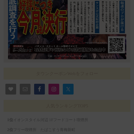
タウンクーポンWebをフォロー
人気ランキングTOP5
イオンスタイル河辺 1Fフードコート喫煙所
フリー喫煙所 たばこすう青梅新町