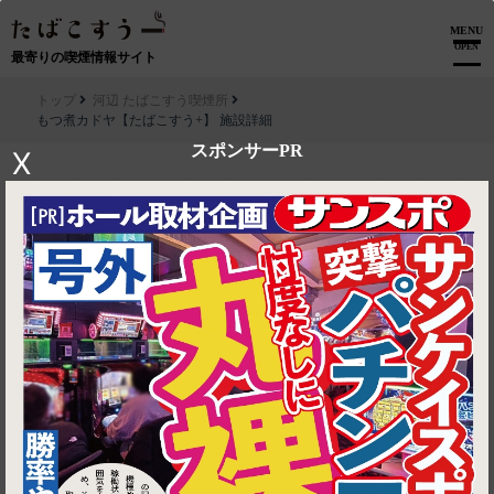
MENU
OPEN
最寄りの喫煙情報サイト
トップ
河辺 たばこすう喫煙所
もつ煮カドヤ【たばこすう+】 施設詳細
スポンサーPR
X
▶ ルートを見る
河辺 たばこすう喫煙所│もつ煮カドヤ【たばこすう+】