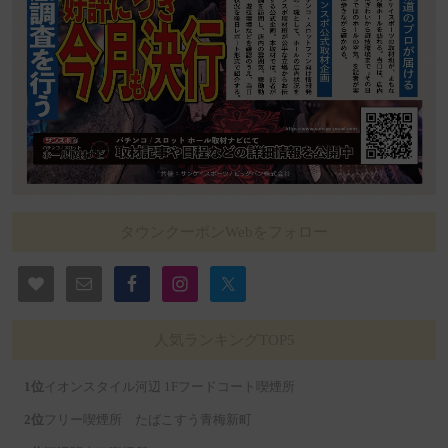
タウンクーポンWebをフォロー
人気ランキングTOP5
イオンスタイル河辺 1Fフードコート喫煙所
フリー喫煙所 たばこすう青梅新町