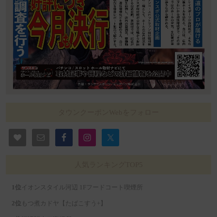
タウンクーポンWebをフォロー
人気ランキングTOP5
イオンスタイル河辺 1Fフードコート喫煙所
もつ煮カドヤ【たばこすう+】