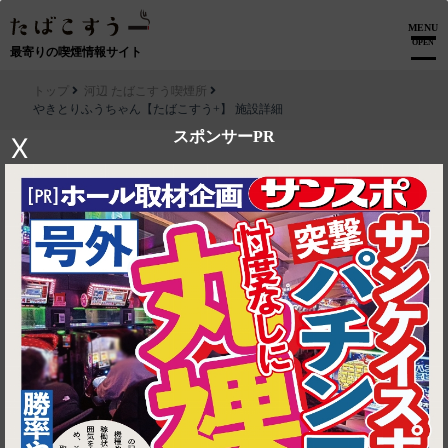
MENU
OPEN
最寄りの喫煙情報サイト
トップ
河辺 たばこすう喫煙所
やきとりふうちゃん【たばこすう+】 施設詳細
スポンサーPR
X
▶ ルートを見る
河辺 たばこすう喫煙所│やきとりふうちゃん【たばこすう+】