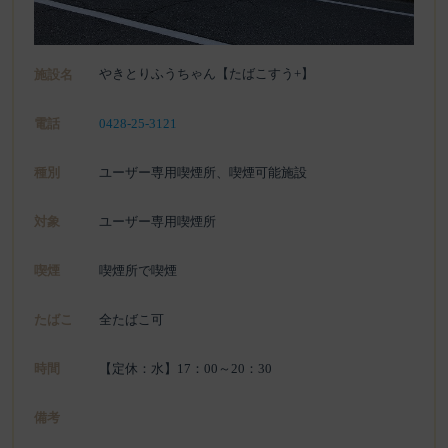
やきとりふうちゃん【たばこすう+】
施設名
電話
0428-25-3121
種別
ユーザー専用喫煙所、喫煙可能施設
対象
ユーザー専用喫煙所
喫煙
喫煙所で喫煙
たばこ
全たばこ可
時間
【定休：水】17：00～20：30
備考