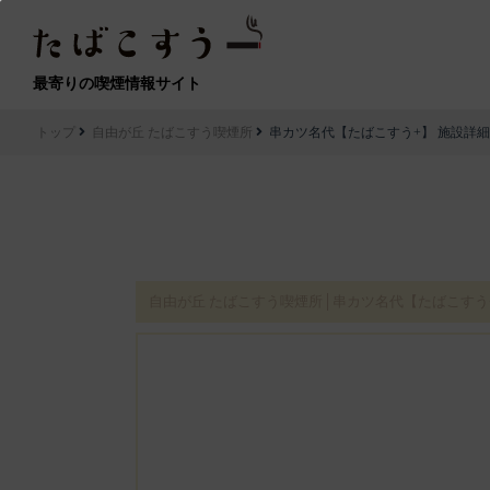
最寄りの喫煙情報サイト
トップ
自由が丘 たばこすう喫煙所
串カツ名代【たばこすう+】 施設詳細
自由が丘 たばこすう喫煙所│串カツ名代【たばこすう