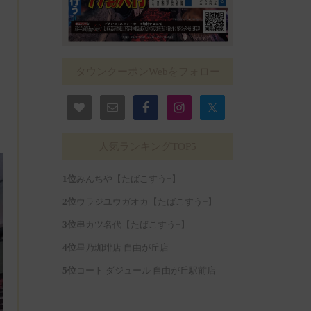
タウンクーポンWebをフォロー
人気ランキングTOP5
みんちや【たばこすう+】
ウラジユウガオカ【たばこすう+】
串カツ名代【たばこすう+】
星乃珈琲店 自由が丘店
コート ダジュール 自由が丘駅前店