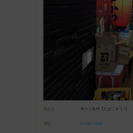
串カツ名代【たばこすう+】
施設名
電話
03-6677-0341