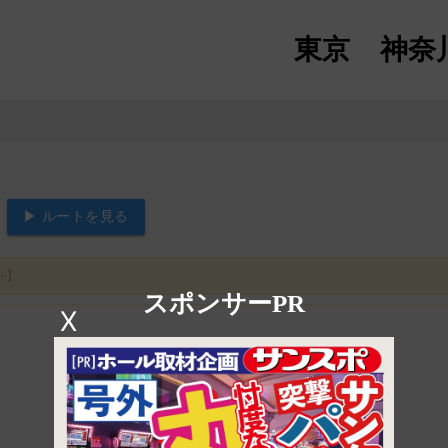
東京
神奈
▶ ルートを見る
+】
スポンサーPR
X