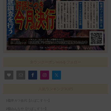
タウンクーポンWebをフォロー
人気ランキングTOP5
串カツ名代【たばこすう+】
みんちや【たばこすう+】