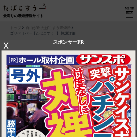
MENU
OPEN
最寄りの喫煙情報サイト
トップ
自由が丘 たばこすう喫煙所
ゴリペリバー【たばこすう+】 施設詳細
スポンサーPR
X
▶ ルートを見る
自由が丘 たばこすう喫煙所│ゴリペリバー【たばこすう+】