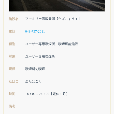
ファミリー酒蔵天国【たばこすう＋】
施設名
電話
048-757-2011
種別
ユーザー専用喫煙所、喫煙可能施設
対象
ユーザー専用喫煙所
喫煙
喫煙所で喫煙
たばこ
全たばこ可
時間
16：00～24：00【定休：月】
備考