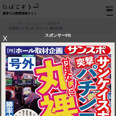
MENU
OPEN
最寄りの喫煙情報サイト
トップ
一之江 たばこすう喫煙所
居酒屋とも【たばこすう＋】 施設詳細
スポンサーPR
X
▶ ルートを見る
一之江 たばこすう喫煙所│居酒屋とも【たばこすう＋】