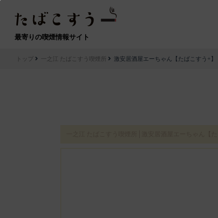
最寄りの喫煙情報サイト
トップ
一之江 たばこすう喫煙所
激安居酒屋エーちゃん【たばこすう+】
一之江 たばこすう喫煙所│激安居酒屋エーちゃん【た