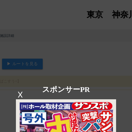
東京
神奈
 施設詳細
▶ ルートを見る
ばこすう+】
スポンサーPR
X