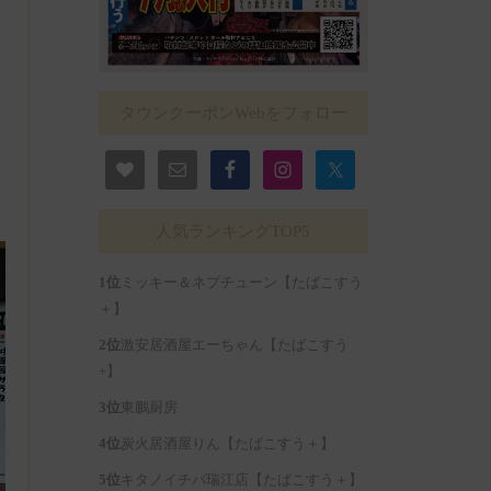
タウンクーポンWebをフォロー
人気ランキングTOP5
ミッキー＆ネプチューン【たばこすう
＋】
激安居酒屋エーちゃん【たばこすう
+】
東鵬厨房
炭火居酒屋りん【たばこすう＋】
キタノイチバ瑞江店【たばこすう＋】