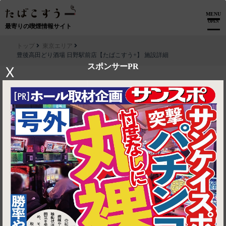
MENU
OPEN
最寄りの喫煙情報サイト
トップ
東京エリア
豊後高田どり酒場 日野駅前店【たばこすう+】 施設詳細
スポンサーPR
X
▶ ルートを見る
東京エリア│豊後高田どり酒場 日野駅前店【たばこすう+】