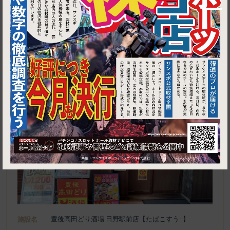
1
東京都日野市新町1-18-7キャピタルノア日野 2階
豊後高田どり酒場 日野駅前店【たばこすう+】
施設名