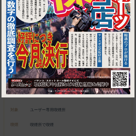
1
東京都青梅市東青梅1-7-7 清水ビル 1F
餃子と瓶
施設名
電話
0428-27-9222
種別
ユーザー専用喫煙所、喫煙可能施設
対象
ユーザー専用喫煙所
喫煙
喫煙所で喫煙