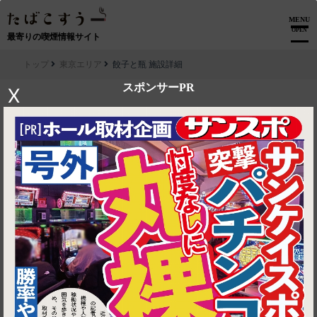
MENU
OPEN
最寄りの喫煙情報サイト
トップ
東京エリア
餃子と瓶 施設詳細
スポンサーPR
X
▶ ルートを見る
東京エリア│餃子と瓶