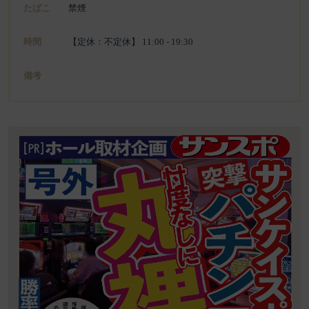
たばこ
禁煙
時間
【定休：不定休】 11:00 - 19:30
備考