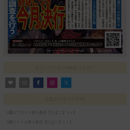
タウンクーポンWebをフォロー
人気ランキングTOP5
エプロント東十条店【たばこすう＋】
ドトール東十条店【たばこすう＋】