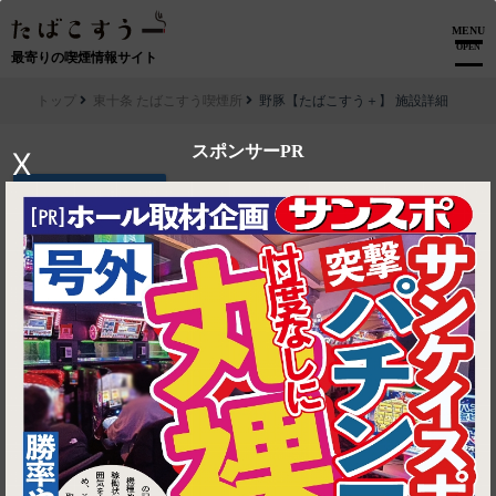
MENU
OPEN
最寄りの喫煙情報サイト
トップ
東十条 たばこすう喫煙所
野豚【たばこすう＋】 施設詳細
スポンサーPR
X
▶ ルートを見る
東十条 たばこすう喫煙所│野豚【たばこすう＋】