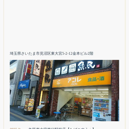
埼玉県さいたま市見沼区東大宮5‐2‐12金本ビル2階