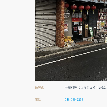
中華料理じょうじょう【たば
施設名
電話
048-689-2233