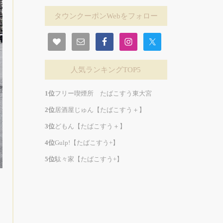
タウンクーポンWebをフォロー
人気ランキングTOP5
フリー喫煙所 たばこすう東大宮
居酒屋じゅん【たばこすう＋】
どもん【たばこすう＋】
Gulp!【たばこすう+】
駄々家【たばこすう+】