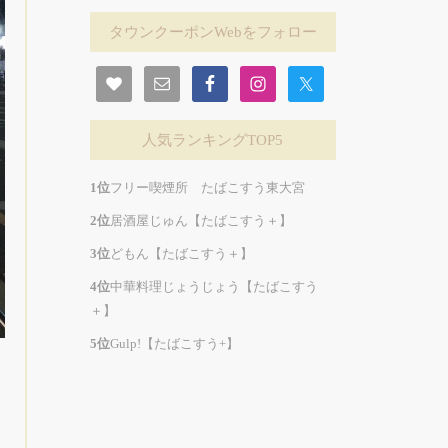
タウンクーポンWebをフォロー
人気ランキングTOP5
フリー喫煙所 たばこすう東大宮
居酒屋じゅん【たばこすう＋】
どもん【たばこすう＋】
中華料理じょうじょう【たばこすう
＋】
Gulp!【たばこすう+】