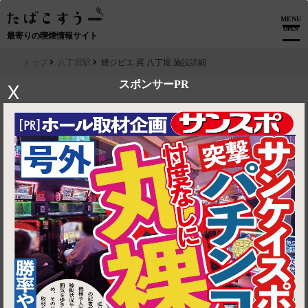
MENU
OPEN
最寄りの喫煙情報サイト
トップ
八丁堀駅
焼ジビエ 罠 八丁堀 施設詳細
スポンサーPR
X
▶ ルートを見る
八丁堀駅│焼ジビエ 罠 八丁堀