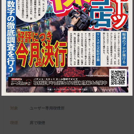
1
東京都中央区八丁堀3-20-11
焼ジビエ 罠 八丁堀
施設名
電話
03-5542-2229
種別
ユーザー専用喫煙所、喫煙可能施設
対象
ユーザー専用喫煙所
喫煙
席で喫煙