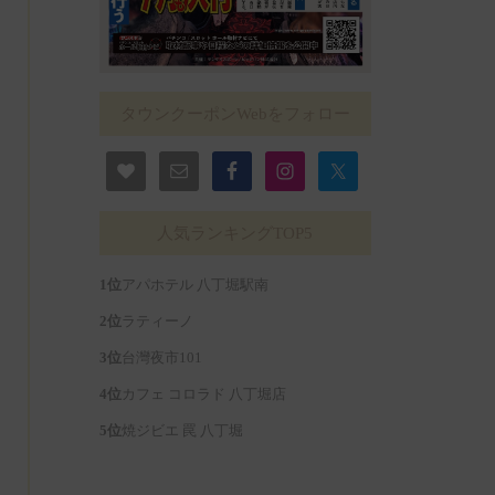
タウンクーポンWebをフォロー
人気ランキングTOP5
アパホテル 八丁堀駅南
ラティーノ
台灣夜市101
カフェ コロラド 八丁堀店
焼ジビエ 罠 八丁堀