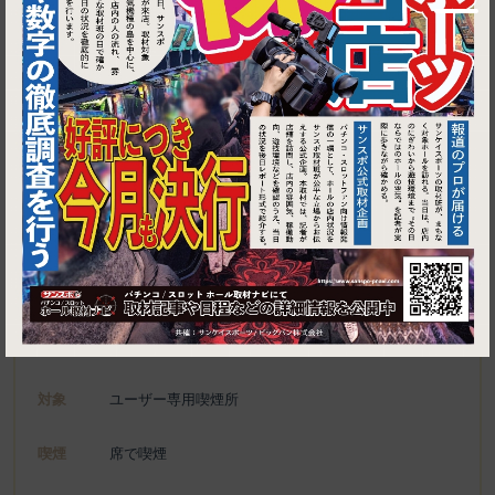
1
東京都中央区新川2-7-7 クレール八重洲通り １０３
ラティーノ
施設名
電話
050-5589-8935
種別
ユーザー専用喫煙所、喫煙可能施設
対象
ユーザー専用喫煙所
喫煙
席で喫煙