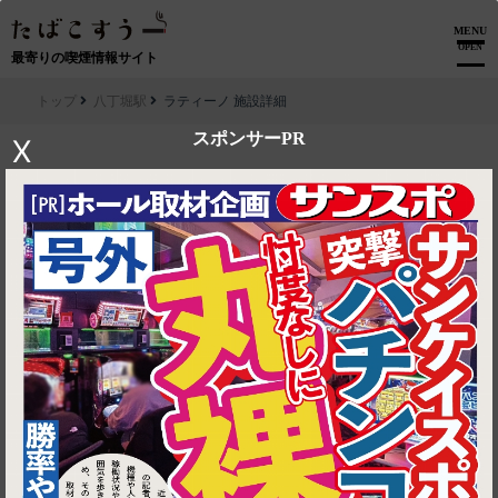
MENU
OPEN
最寄りの喫煙情報サイト
トップ
八丁堀駅
ラティーノ 施設詳細
スポンサーPR
X
▶ ルートを見る
八丁堀駅│ラティーノ