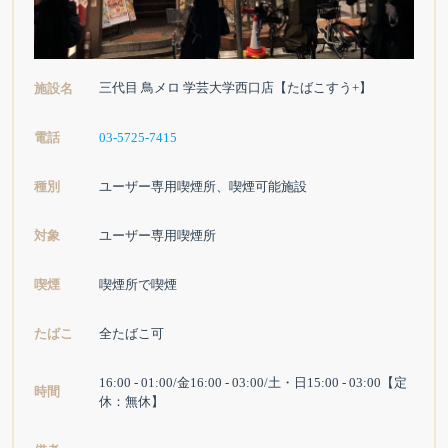
三代目 鳥メロ 学芸大学西口店【たばこすう+】
施設名
電話
03-5725-7415
種別
ユーザー専用喫煙所、喫煙可能施設
対象
ユーザー専用喫煙所
喫煙
喫煙所で喫煙
たばこ
全たばこ可
16:00 - 01:00/金16:00 - 03:00/土・日15:00 - 03:00【定
時間
休：無休】