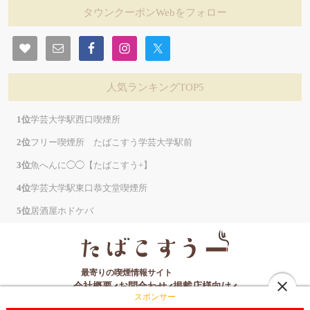
タウンクーポンWebをフォロー
人気ランキングTOP5
学芸大学駅西口喫煙所
フリー喫煙所 たばこすう学芸大学駅前
魚へんに◯◯【たばこすう+】
学芸大学駅東口恭文堂喫煙所
居酒屋ホドケバ
最寄りの喫煙情報サイト
close
会社概要
お問合わせ
掲載店様向け
スポンサー