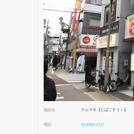
ケムマキ【たばこすう＋】
施設名
電話
03-6303-2727