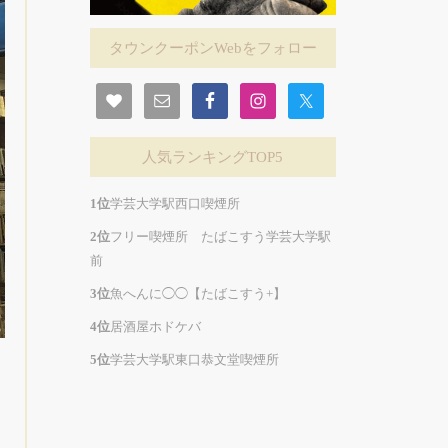
タウンクーポンWebをフォロー
人気ランキングTOP5
学芸大学駅西口喫煙所
フリー喫煙所 たばこすう学芸大学駅
前
魚へんに◯◯【たばこすう+】
居酒屋ホドケバ
学芸大学駅東口恭文堂喫煙所