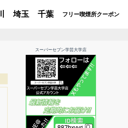
川
埼玉
千葉
フリー喫煙所
クーポン
スーパーセブン学芸大学店