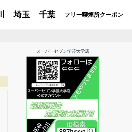
川
埼玉
千葉
フリー喫煙所
クーポン
スーパーセブン学芸大学店