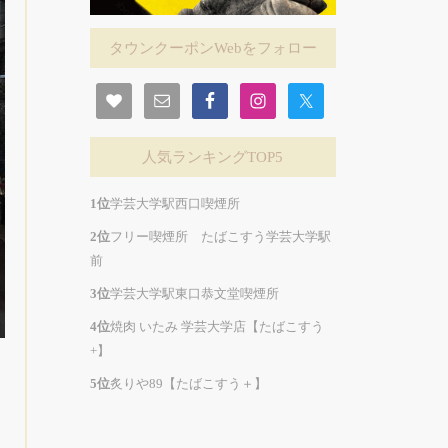
タウンクーポンWebをフォロー
人気ランキングTOP5
学芸大学駅西口喫煙所
フリー喫煙所 たばこすう学芸大学駅
前
学芸大学駅東口恭文堂喫煙所
焼肉 いたみ 学芸大学店【たばこすう
+】
炙りや89【たばこすう＋】