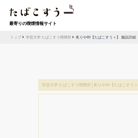
最寄りの喫煙情報サイト
トップ
学芸大学 たばこすう喫煙所
炙りや89【たばこすう＋】 施設詳細
学芸大学 たばこすう喫煙所│炙りや89【たばこすう