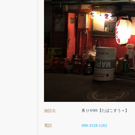
炙りや89【たばこすう＋】
施設名
電話
090-3528-1262