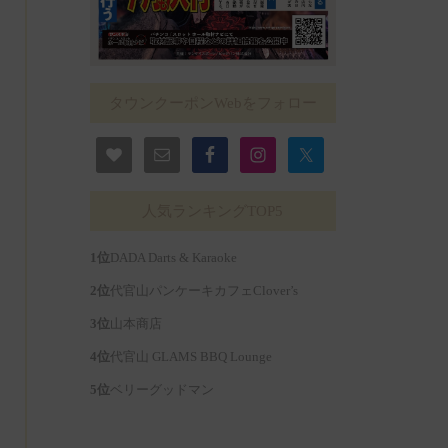
タウンクーポンWebをフォロー
人気ランキングTOP5
DADA Darts & Karaoke
代官山パンケーキカフェClover’s
山本商店
代官山 GLAMS BBQ Lounge
ベリーグッドマン