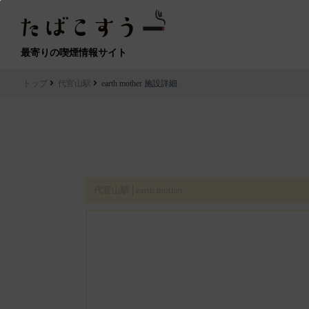
最寄りの喫煙情報サイト
トップ
代官山駅
earth mother 施設詳細
代官山駅│earth mother