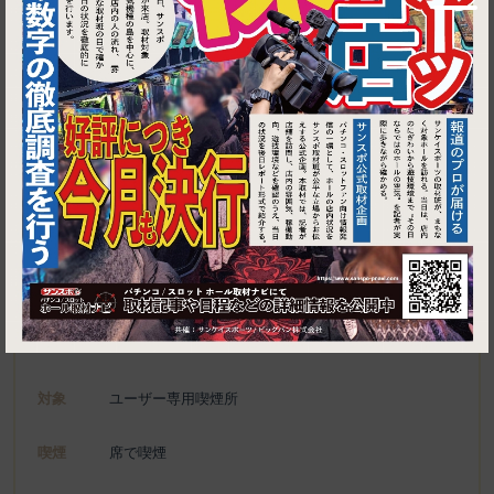
1
東京都渋谷区猿楽町26-2 sarugaku 1F
はいさいキッチン
施設名
電話
050-5869-7594
種別
ユーザー専用喫煙所、喫煙可能施設
対象
ユーザー専用喫煙所
喫煙
席で喫煙