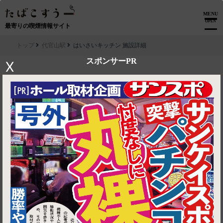
MENU
OPEN
最寄りの喫煙情報サイト
トップ
代官山駅
はいさいキッチン 施設詳細
スポンサーPR
X
▶ ルートを見る
代官山駅│はいさいキッチン