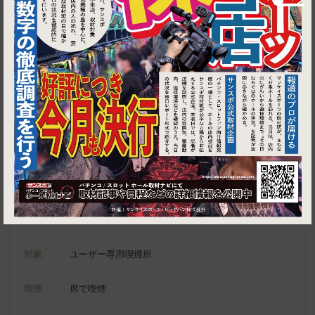
1
東京都渋谷区代官山町13-4 セレサ代官山 B1F
DADA Darts & Karaoke
施設名
電話
03-6277-5744
種別
ユーザー専用喫煙所、喫煙可能施設
対象
ユーザー専用喫煙所
喫煙
席で喫煙