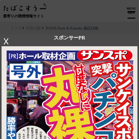
MENU
OPEN
最寄りの喫煙情報サイト
トップ
代官山駅
DADA Darts & Karaoke 施設詳細
スポンサーPR
X
▶ ルートを見る
代官山駅│DADA Darts & Karaoke