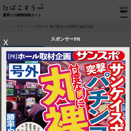
MENU
OPEN
最寄りの喫煙情報サイト
トップ
フリー喫煙所
秋川駅北口喫煙所 施設詳細
スポンサーPR
X
▶ ルートを見る
フリー喫煙所│秋川駅北口喫煙所