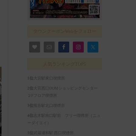
タウンクーポンWebをフォロー
人気ランキングTOP5
大宮駅東口喫煙所
大宮西口DOMショッピングセンター
２Fフロア喫煙所
熊谷駅北口喫煙所
志木駅南口駅前 フリー喫煙所（ニュ
ーダイエイ）
武蔵浦和駅 西口喫煙所