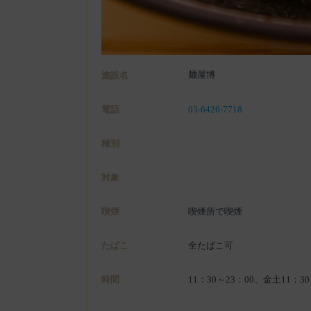
麺屋博
施設名
電話
03-6426-7718
種別
対象
喫煙
喫煙所で喫煙
たばこ
全たばこ可
時間
11：30～23：00、金土11：30