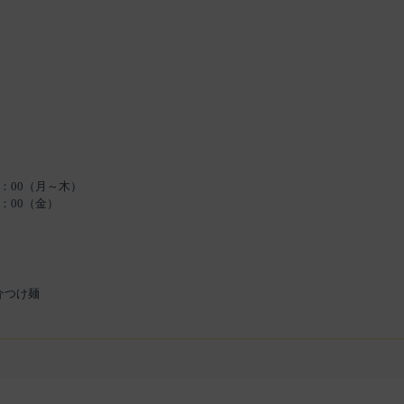
23：00（月～木）
5：00（金）
介つけ麺