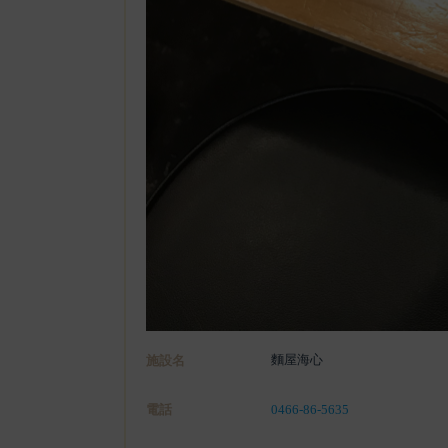
麵屋海心
施設名
電話
0466-86-5635