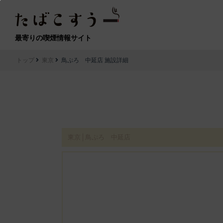
最寄りの喫煙情報サイト
トップ
東京
鳥ぷろ 中延店 施設詳細
東京│鳥ぷろ 中延店