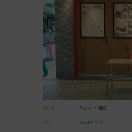
鳥ぷろ 中延店
施設名
電話
03-6426-6736