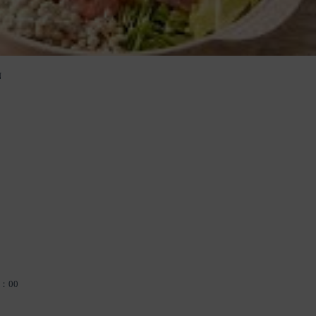
N
：00