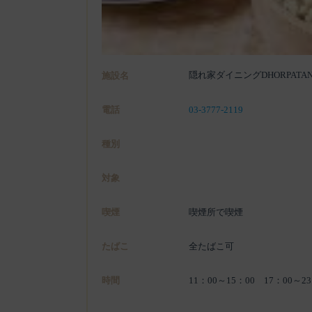
隠れ家ダイニングDHORPATA
施設名
電話
03-3777-2119
種別
対象
喫煙
喫煙所で喫煙
たばこ
全たばこ可
時間
11：00～15：00 17：00～23