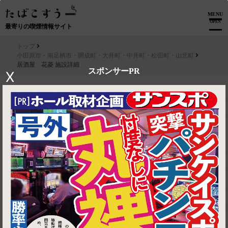
MENU
OPEN
最寄りの喫煙情報サイト
トップ
小田原市・南足柄市・開成町・大井町・中井町・松田町・山北町
居酒屋 花菱 施設詳細
スポンサーPR
X
▶ ルートを見る
小田原市・南足柄市・開成町・大井町・中井町・松田町・山北町│居
酒屋 花菱