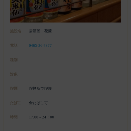
居酒屋 花菱
施設名
電話
0465-36-7377
種別
対象
喫煙
喫煙所で喫煙
たばこ
全たばこ可
時間
17:00～24：00