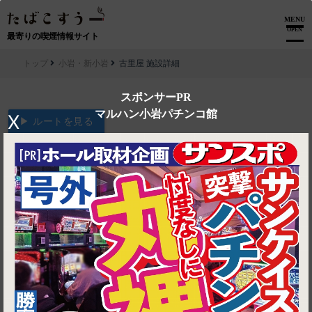
MENU
OPEN
最寄りの喫煙情報サイト
トップ
小岩・新小岩
古里屋 施設詳細
スポンサーPR
マルハン小岩パチンコ館
X
▶ ルートを見る
小岩・新小岩│古里屋