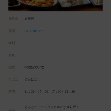
古里屋
施設名
電話
03-3650-0477
種別
対象
喫煙
喫煙所で喫煙
たばこ
全たばこ可
時間
11：30～15：00 17：00～23：30
とろとろチーズタッカルビが大好評！
備考