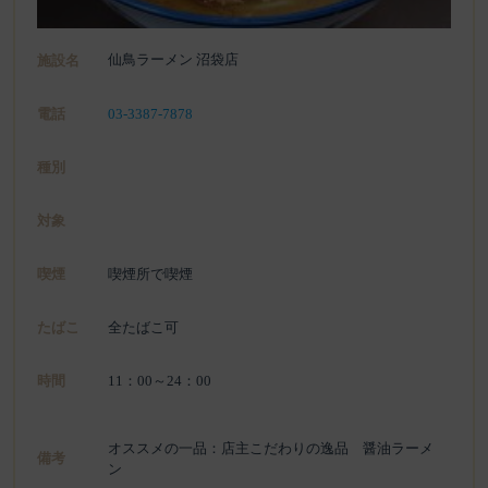
仙鳥ラーメン 沼袋店
施設名
電話
03-3387-7878
種別
対象
喫煙
喫煙所で喫煙
たばこ
全たばこ可
時間
11：00～24：00
オススメの一品：店主こだわりの逸品 醤油ラーメ
備考
ン