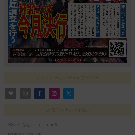
タウンクーポンWebをフォロー
人気ランキングTOP5
otakuばぁ～ ｓｉｄｅ３
居酒屋 フクンチ