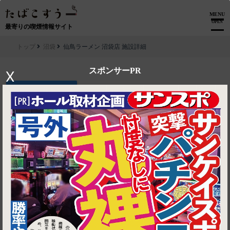
MENU
OPEN
最寄りの喫煙情報サイト
トップ
沼袋
仙鳥ラーメン 沼袋店 施設詳細
スポンサーPR
X
▶ ルートを見る
沼袋│仙鳥ラーメン 沼袋店