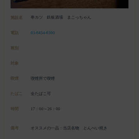
串カツ 鉄板酒場 まこっちゃん
施設名
電話
03-6454-0390
種別
対象
喫煙
喫煙所で喫煙
たばこ
全たばこ可
時間
17：00～26：00
備考
オススメの一品：当店名物 とんぺい焼き