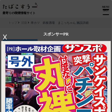
MENU
OPEN
最寄りの喫煙情報サイト
トップ
沼袋
串カツ 鉄板酒場 まこっちゃん 施設詳細
スポンサーPR
X
▶ ルートを見る
沼袋│串カツ 鉄板酒場 まこっちゃん