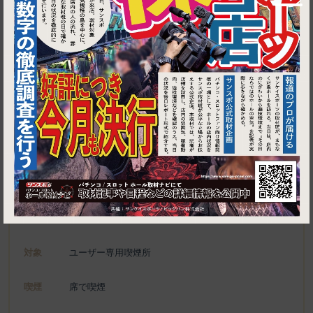
1
東京都港区新橋1-18-13 杉村ビルＢ１
バー アナハイム
施設名
電話
03-3502-7788
種別
ユーザー専用喫煙所、喫煙可能施設
対象
ユーザー専用喫煙所
喫煙
席で喫煙