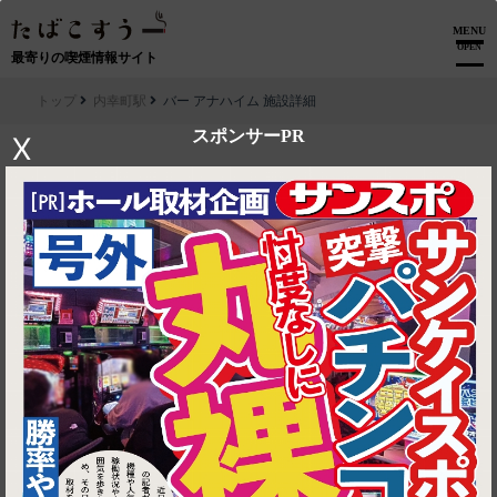
MENU
OPEN
最寄りの喫煙情報サイト
トップ
内幸町駅
バー アナハイム 施設詳細
スポンサーPR
X
▶ ルートを見る
内幸町駅│バー アナハイム